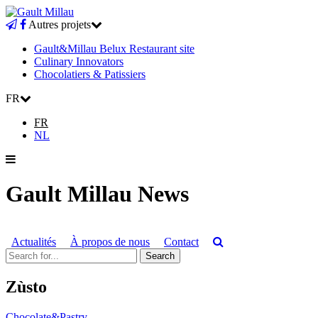
Autres projets
Gault&Millau Belux Restaurant site
Culinary Innovators
Chocolatiers & Patissiers
FR
FR
NL
Gault Millau News
Actualités
À propos de nous
Contact
Zùsto
Chocolate&Pastry