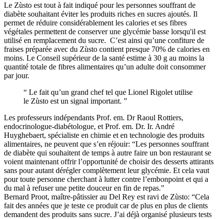
Le Zùsto est tout à fait indiqué pour les personnes souffrant de
diabète souhaitant éviter les produits riches en sucres ajoutés. Il
permet de réduire considérablement les calories et ses fibres
végétales permettent de conserver une glycémie basse lorsqu'il est
utilisé en remplacement du sucre. C’est ainsi qu’une confiture de
fraises préparée avec du Zùsto contient presque 70% de calories en
moins. Le Conseil supérieur de la santé estime à 30 g au moins la
quantité totale de fibres alimentaires qu’un adulte doit consommer
par jour.
“
Le fait qu’un grand chef tel que Lionel Rigolet utilise
le Zùsto est un signal important.
”
Les professeurs indépendants Prof. em. Dr Raoul Rottiers,
endocrinologue-diabétologue, et Prof. em. Dr. Ir. André
Huyghebaert, spécialiste en chimie et en technologie des produits
alimentaires, ne peuvent que s’en réjouir: “Les personnes souffrant
de diabète qui souhaitent de temps à autre faire un bon restaurant se
voient maintenant offrir l’opportunité de choisir des desserts attirants
sans pour autant dérégler complètement leur glycémie. Et cela vaut
pour toute personne cherchant à lutter contre l’embonpoint et qui a
du mal à refuser une petite douceur en fin de repas.”
Bernard Proot, maître-pâtissier au Del Rey est ravi de Zùsto: “Cela
fait des années que je teste ce produit car de plus en plus de clients
demandent des produits sans sucre. J’ai déjà organisé plusieurs tests